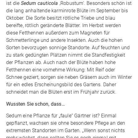
ist die
Sedum cauticola
‚Robustum‘. Besonders schön ist
die lang anhaltende karminrote Blüte im September bis
Oktober. Die Sorte besitzt rötliche Triebe und blau
bereifte, rötlich geränderte Blätter. Im Herbst werden
diese Fetthennen außerdem zum Magneten für
Schmetterlinge und andere Insekten. Auch die hohen
Sorten bevorzugen sonnige Standorte. Auf feuchten und
zu stark gedüngten Plätzen nimmt die Standfestigkeit
der Pflanzen ab. Auch nach der Blüte haben hohe
Fetthennen eine vornehme Wirkung: Mit Reif oder
Schnee geziert, sorgen sie neben Gräsern auch im Winter
für ein edles Erscheinungsbild des Gartens. Daher
schneidet man die Blüten erst im Frühjahr zurück.
Wussten Sie schon, dass…
Sedum eine Pflanze für „faule“ Gärtner ist? Einmal
gepflanzt, wachsen sie ohne besondere Pflege an den
extremsten Standorten im Garten. „Wenn sonst nichts
mehr wächst, dann sollten Sie es noch einmal mit