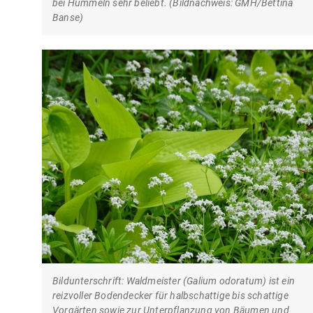
bei Hummeln sehr beliebt. (Bildnachweis: GMH/Bettina
Banse)
Bildunterschrift: Waldmeister (Galium odoratum) ist ein
reizvoller Bodendecker für halbschattige bis schattige
Vorgärten sowie zur Unterpflanzung von Bäumen und