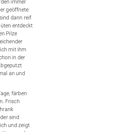
erden immer
er geöffnete
ind dann reif
Hüten entdeckt
en Pilze
reichender
ich mit ihm
chon in der
abgeputzt
mal an und
Tage, färben
n. Frisch
chrank
oder sind
ich und zeigt