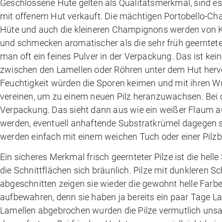
Geschlossene Hüte gelten als Qualitätsmerkmal, sind es 
mit offenem Hut verkauft. Die mächtigen Portobello-Cha
Hüte und auch die kleineren Champignons werden von Ken
und schmecken aromatischer als die sehr früh geerntet
man oft ein feines Pulver in der Verpackung. Das ist kei
zwischen den Lamellen oder Röhren unter dem Hut hervo
Feuchtigkeit würden die Sporen keimen und mit ihren W
vereinen, um zu einem neuen Pilz heranzuwachsen. Bei
Verpackung. Das sieht dann aus wie ein weißer Flaum a
werden, eventuell anhaftende Substratkrümel dagegen 
werden einfach mit einem weichen Tuch oder einer Pilz
Ein sicheres Merkmal frisch geernteter Pilze ist die helle 
die Schnittflächen sich bräunlich. Pilze mit dunkleren 
abgeschnitten zeigen sie wieder die gewohnt helle Farbe
aufbewahren, denn sie haben ja bereits ein paar Tage La
Lamellen abgebrochen wurden die Pilze vermutlich unsa