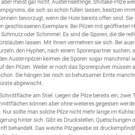
aber meist gar nicht. Austernseitlinge, Shiitake-Pilze w
mpignons, die sich so schön füllen lassen, besitzen imm
nern bevorzugt, wenn die Hüte bereits offen sind. Sie s
en geschlossenen Exemplare. Bei Pilzen mit geöffneten 
n Schmutz oder Schimmel. Es sind die Sporen, die die reif
rstäuben lassen. Mit ihnen vermehren sie sich. Bei aus
urzeln, den Hyphen, nach einem Sporenpartner suchen, s
 den Austernpilzen keimen die Sporen sogar manchmal s
uf den Pilzen. Weder er noch das Sporenpulver müssen 
schon. Sie hängen bei noch so behutsamer Ernte manch
bürste abgewischt.
Schnittfläche am Stiel. Liegen die Pilze bereits ein, zwei 
Schnittflächen können aber ohne weiteres gegessen werde
. Nur sollte man solche Pilze nicht mehr lange im Kühls
gerung hinter sich. Gibt es Druckstellen, Quetschungen 
nft behandelt. Das weiche Pilzgewebe ist druckempfindl