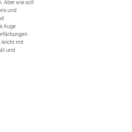
 Aber wie soll
ons und
nd
as Auge
Verfärbungen.
 leicht mit
tät und