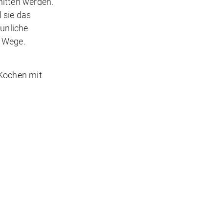
nitten werden.
l sie das
äunliche
m Wege.
 Kochen mit