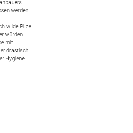
zanbauers
assen werden.
h wilde Pilze
uer würden
se mit
her drastisch
ler Hygiene