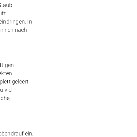
Staub
uft
indringen. In
n innen nach
ftigen
ekten
lett geleert
u viel
sche,
obendrauf ein.