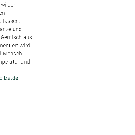
 wilden
ten
rlassen.
flanze und
n Gemisch aus
entiert wird.
und Mensch
emperatur und
ilze.de