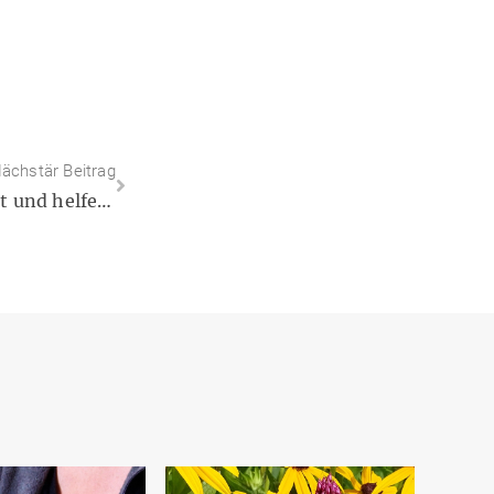
ächstär Beitrag
Optimal für Sportler:innen: Vitalpilze machen fit und helfen bei der Regeneration