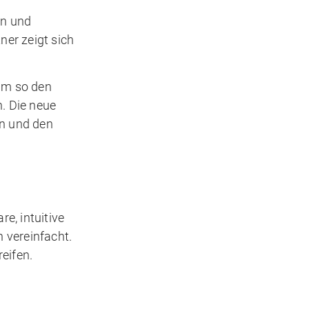
en und
ner zeigt sich
um so den
. Die neue
rn und den
e, intuitive
 vereinfacht.
eifen.