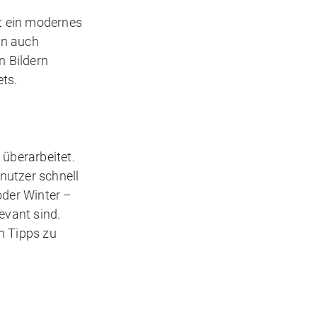
t ein modernes
rn auch
n Bildern
ts.
 überarbeitet.
nutzer schnell
oder Winter –
evant sind.
n Tipps zu