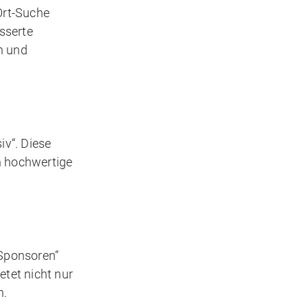
/Ort-Suche
sserte
n und
iv“. Diese
rn hochwertige
„Sponsoren“
etet nicht nur
n.