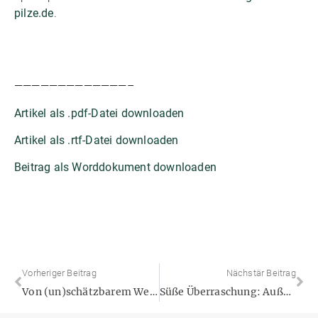
pilze.de
.
—————————————–
Artikel als .pdf-Datei downloaden
Artikel als .rtf-Datei downloaden
Beitrag als Worddokument downloaden
Vorheriger Beitrag
Nächstär Beitrag
Von (un)schätzbarem Wert: Pilze und Pilzprodukte spielen in vielen Lebensbereichen eine wichtige Rolle
Süße Überraschung: Außergewöhnliche Desserts und Kuchen mit Kultur-Speisepilzen