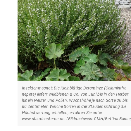
Insektenmagnet: Die Kleinblütige Bergminze (Calamintha
nepeta) liefert Wildbienen & Co. von Juni bis in den Herbst
hinein Nektar und Pollen. Wuchshöhe je nach Sorte 30 bis
60 Zentimeter. Welche Sorten in der Staudensichtung die
Höchstwertung erhielten, erfahren Sie unter
www.staudensterne.de. (Bildnachweis: GMH/Bettina Banse