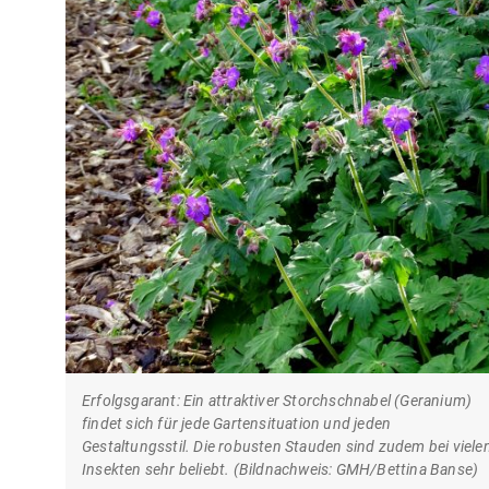
Erfolgsgarant: Ein attraktiver Storchschnabel (Geranium)
findet sich für jede Gartensituation und jeden
Gestaltungsstil. Die robusten Stauden sind zudem bei viele
Insekten sehr beliebt. (Bildnachweis: GMH/Bettina Banse)