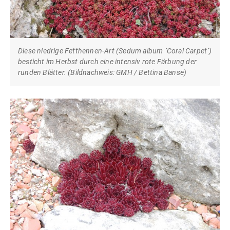
Diese niedrige Fetthennen-Art (Sedum album ´Coral Carpet´)
besticht im Herbst durch eine intensiv rote Färbung der
runden Blätter. (Bildnachweis: GMH / Bettina Banse)