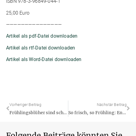
ISBN 978-3-96849-044-1
25,00 Euro
———————————————
Artikel als pdf-Datei downloaden
Artikel als rtf-Datei downloaden
Artikel als Word-Datei downloaden
Vorheriger Beitrag
Nächstär Beitrag
Frühlingsblüher sind schön anzusehen – und nützlich für Insekten
So frisch, so Frühling: Endlich geht’s wieder blütenreich ins Freie
Folgende Beiträge könnten Sie