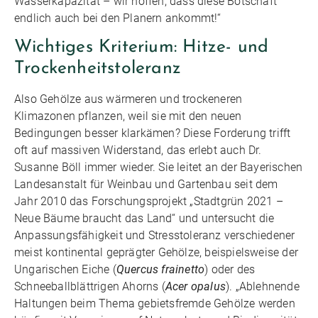
Wasserkapazität – wir hoffen, dass diese Botschaft
endlich auch bei den Planern ankommt!“
Wichtiges Kriterium: Hitze- und
Trockenheitstoleranz
Also Gehölze aus wärmeren und trockeneren
Klimazonen pflanzen, weil sie mit den neuen
Bedingungen besser klarkämen? Diese Forderung trifft
oft auf massiven Widerstand, das erlebt auch Dr.
Susanne Böll immer wieder. Sie leitet an der Bayerischen
Landesanstalt für Weinbau und Gartenbau seit dem
Jahr 2010 das Forschungsprojekt „Stadtgrün 2021 –
Neue Bäume braucht das Land“ und untersucht die
Anpassungsfähigkeit und Stresstoleranz verschiedener
meist kontinental geprägter Gehölze, beispielsweise der
Ungarischen Eiche (
Quercus frainetto
) oder des
Schneeballblättrigen Ahorns (
Acer opalus
). „Ablehnende
Haltungen beim Thema gebietsfremde Gehölze werden