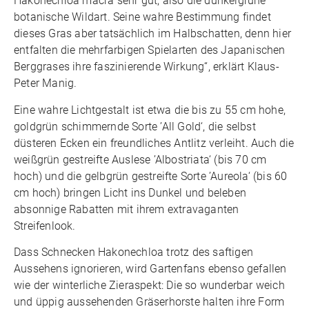
Hakonechloa macra sehr gut, also die dunkelgrüne
botanische Wildart. Seine wahre Bestimmung findet
dieses Gras aber tatsächlich im Halbschatten, denn hier
entfalten die mehrfarbigen Spielarten des Japanischen
Berggrases ihre faszinierende Wirkung“, erklärt Klaus-
Peter Manig.
Eine wahre Lichtgestalt ist etwa die bis zu 55 cm hohe,
goldgrün schimmernde Sorte ’All Gold‘, die selbst
düsteren Ecken ein freundliches Antlitz verleiht. Auch die
weißgrün gestreifte Auslese ’Albostriata‘ (bis 70 cm
hoch) und die gelbgrün gestreifte Sorte ’Aureola‘ (bis 60
cm hoch) bringen Licht ins Dunkel und beleben
absonnige Rabatten mit ihrem extravaganten
Streifenlook.
Dass Schnecken Hakonechloa trotz des saftigen
Aussehens ignorieren, wird Gartenfans ebenso gefallen
wie der winterliche Zieraspekt: Die so wunderbar weich
und üppig aussehenden Gräserhorste halten ihre Form