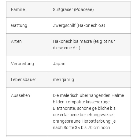
Familie
Süßgräser (Poaceae)
Gattung
Zwergschilf (Hakonechloa)
Arten
Hakonechloa macra (es gibt nur
diese eine Art)
Verbreitung
Japan
Lebensdauer
mehrjährig
Aussehen
Die malerisch überhängenden Halme
bilden kompakte kissenartige
Blatthorste; schöne gelbliche bis
ockerfarbene beziehungsweise
orangebraune Herbstfärbung; je
nach Sorte 35 bis 70 cm hoch