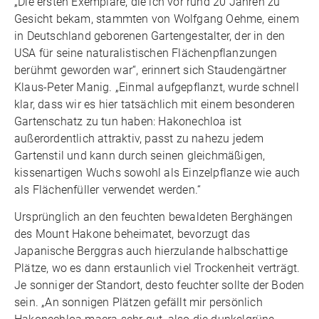
„Die ersten Exemplare, die ich vor rund 20 Jahren zu
Gesicht bekam, stammten von Wolfgang Oehme, einem
in Deutschland geborenen Gartengestalter, der in den
USA für seine naturalistischen Flächenpflanzungen
berühmt geworden war“, erinnert sich Staudengärtner
Klaus-Peter Manig. „Einmal aufgepflanzt, wurde schnell
klar, dass wir es hier tatsächlich mit einem besonderen
Gartenschatz zu tun haben: Hakonechloa ist
außerordentlich attraktiv, passt zu nahezu jedem
Gartenstil und kann durch seinen gleichmäßigen,
kissenartigen Wuchs sowohl als Einzelpflanze wie auch
als Flächenfüller verwendet werden.“
Ursprünglich an den feuchten bewaldeten Berghängen
des Mount Hakone beheimatet, bevorzugt das
Japanische Berggras auch hierzulande halbschattige
Plätze, wo es dann erstaunlich viel Trockenheit verträgt.
Je sonniger der Standort, desto feuchter sollte der Boden
sein. „An sonnigen Plätzen gefällt mir persönlich