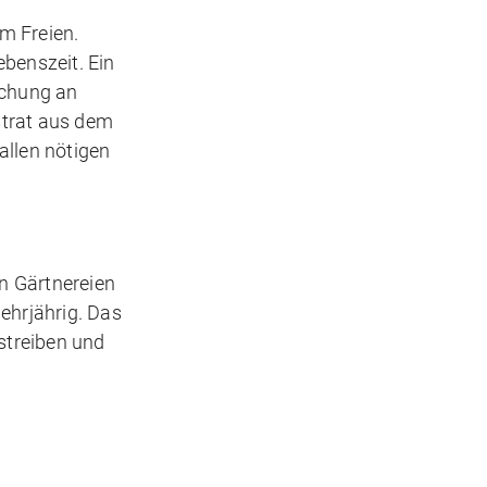
im Freien.
benszeit. Ein
schung an
strat aus dem
allen nötigen
In Gärtnereien
ehrjährig. Das
streiben und