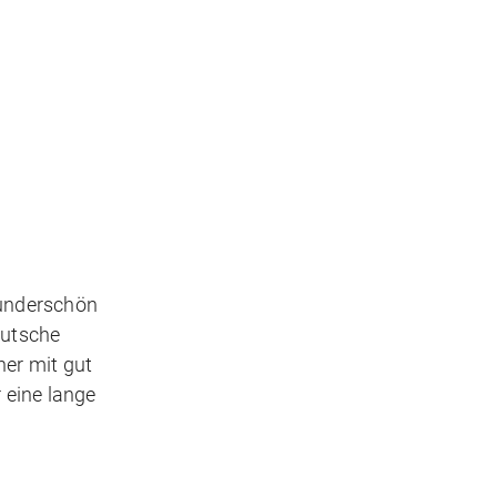
wunderschön
eutsche
her mit gut
 eine lange